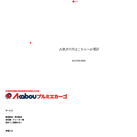
お急ぎの方はこちらへお電話
東京から愛媛県松山市まで
03-3750-5403
サービス
緊急配送・即日配送
貸切便・チャーター便
初めてご依頼の方へ
赤帽とは