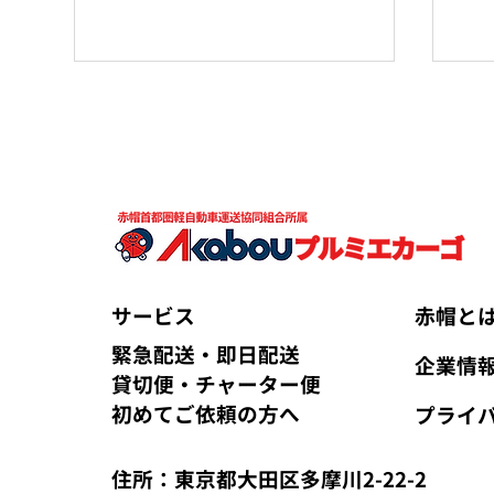
東
東京から大阪・名古屋・京
都・九州・北海道へ当日配送
サービス
赤帽と
｜赤帽の長距離緊急チャータ
緊急配送・即日配送
企業情
ー便とは？料金・時間・仕組
貸切便・チャーター便
みを解説
初めてご依頼の方へ
プライ
住所：東京都大田区多摩川2-22-2