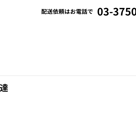
03-375
配送依頼はお電話で
貸切便・チャーター便
初めてご依頼の方へ
達