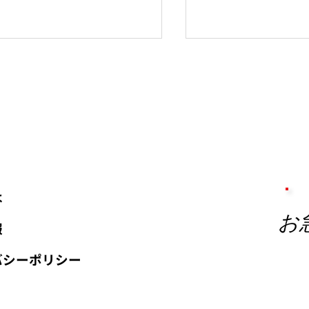
京から愛媛県松山市まで
東京から大阪へ時
は
お
報
バシーポリシー