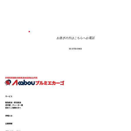
お急ぎの方はこちらへお電話
03-3750-5403
赤帽の新幹線ハンドキャリーで、医療機
器を岡山まで届けた話｜法人専門の急送
便・首都圏発・全国当日配送
サービス
緊急配送・即日配送
貸切便・チャーター便
初めてご依頼の方へ
赤帽とは
企業情報