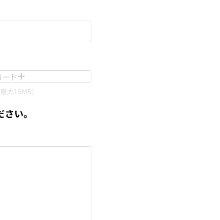
ロード
大15MB）
ださい。