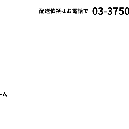
03-375
配送依頼はお電話で
貸切便・チャーター便
初めてご依頼の方へ
ーム